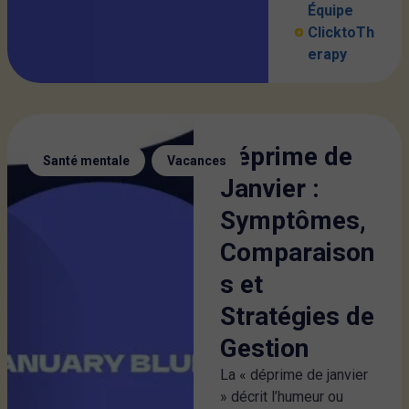
Équipe
ClicktoTh
erapy
Déprime de
,
Santé mentale
Vacances
Janvier :
Symptômes,
Comparaison
s et
Stratégies de
Gestion
La « déprime de janvier
» décrit l’humeur ou