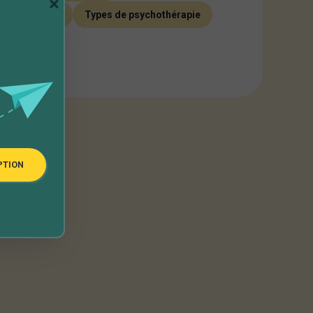
×
e émotionnel
Types de psychothérapie
ces
PTION