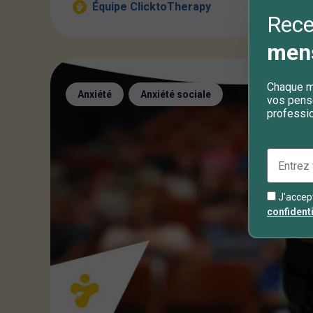
Équipe ClicktoTherapy
Rece
mens
Chaque mo
,
Anxiété
Anxiété sociale
vos pens
professio
J'accep
confidenti