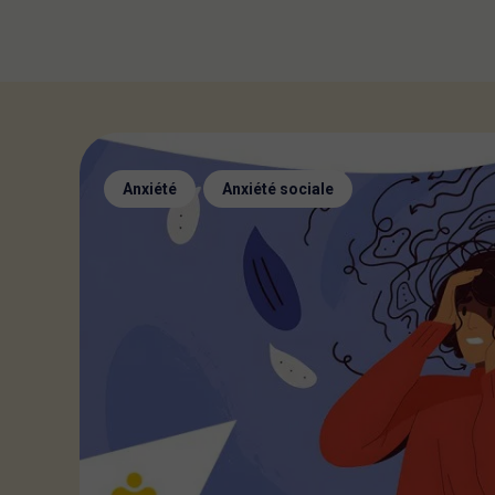
,
Anxiété
Anxiété sociale