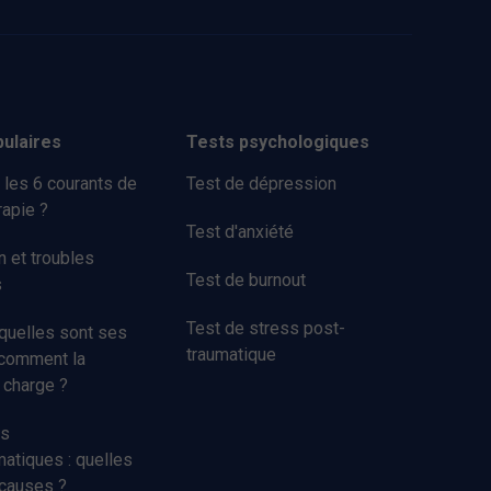
pulaires
Tests psychologiques
 les 6 courants de
Test de dépression
apie ?
Test d'anxiété
 et troubles
Test de burnout
s
Test de stress post-
 quelles sont ses
traumatique
 comment la
 charge ?
s
tiques : quelles
 causes ?