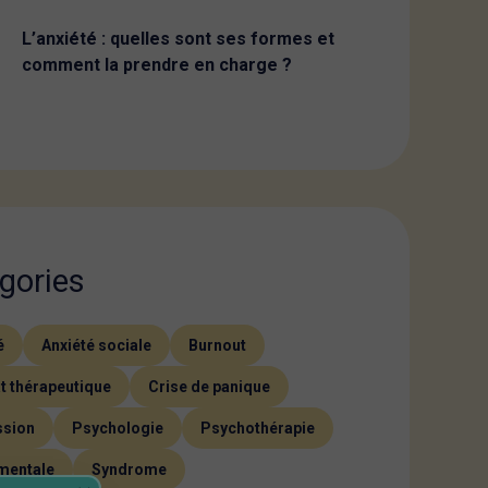
L’anxiété : quelles sont ses formes et
comment la prendre en charge ?
gories
é
Anxiété sociale
Burnout
t thérapeutique
Crise de panique
ssion
Psychologie
Psychothérapie
mentale
Syndrome