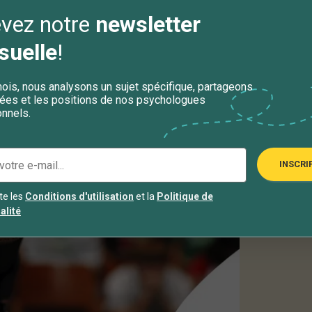
Troubl
vez notre
newsletter
Vacan
uelle
!
is, nous analysons un sujet spécifique, partageons
ées et les positions de nos psychologues
nnels.
INSCRI
te les
Conditions d'utilisation
et la
Politique de
alité