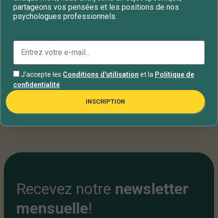
Contrat thérapeutique
Crise de panique
partageons vos pensées et les positions de nos
psychologues professionnels.
Dépression
Psychologie
Psychothérapie
Santé mentale
Syndrome
Trouble émotionnel
J'accepte les
Conditions d'utilisation
et la
Politique de
Types de psychothérapie
Vacances
confidentialité
INSCRIPTION
Recevez notre
newsletter
mensuelle
!