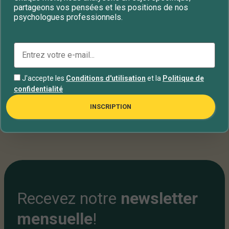
Contrat thérapeutique
Crise de panique
partageons vos pensées et les positions de nos
psychologues professionnels.
Dépression
Psychologie
Psychothérapie
Santé mentale
Syndrome
Trouble émotionnel
J'accepte les
Conditions d'utilisation
et la
Politique de
Types de psychothérapie
Vacances
confidentialité
INSCRIPTION
Recevez notre
newsletter
mensuelle
!