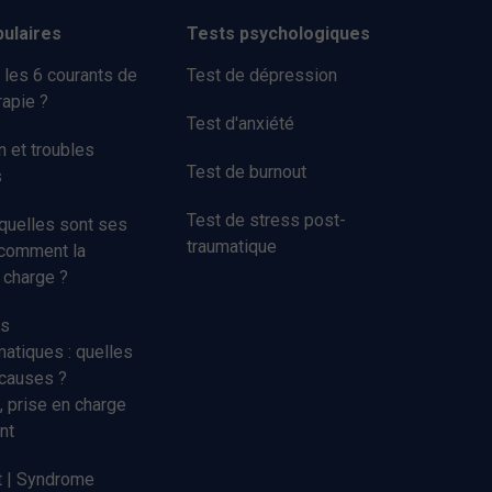
pulaires
Tests psychologiques
 les 6 courants de
Test de dépression
apie ?
Test d'anxiété
 et troubles
Test de burnout
s
Test de stress post-
 quelles sont ses
traumatique
 comment la
 charge ?
s
tiques : quelles
 causes ?
, prise en charge
nt
t | Syndrome