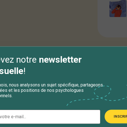
vez notre
newsletter
Caté
uelle
!
Anxiét
is, nous analysons un sujet spécifique, partageons
ées et les positions de nos psychologues
Contra
nnels.
Dépre
Santé 
INSCRI
Troubl