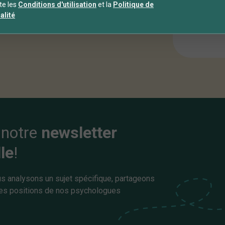
te les
Conditions d'utilisation
et la
Politique de
alité
Vacan
 notre
newsletter
le
!
s analysons un sujet spécifique, partageons
es positions de nos psychologues