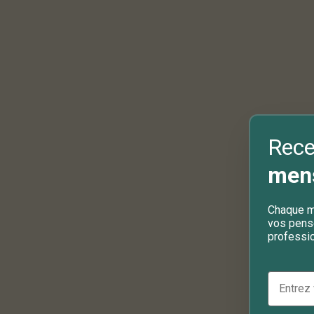
Rece
mens
Chaque mo
vos pens
professio