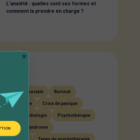
L’anxiété : quelles sont ses formes et
comment la prendre en charge ?
×
gories
é
Anxiété sociale
Burnout
t thérapeutique
Crise de panique
ssion
Psychologie
Psychothérapie
mentale
Syndrome
PTION
e émotionnel
Types de psychothérapie