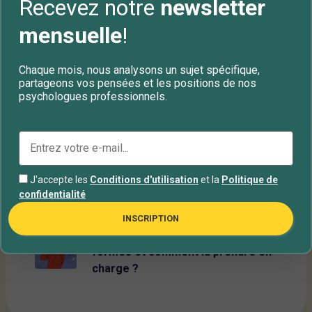
Recevez notre
newsletter
quelles sont leurs causes ?
Prévention, prise en charge et
mensuelle
!
traitement
Le burn out | Syndrome
Chaque mois, nous analysons un sujet spécifique,
d’épuisement professionnel
partageons vos pensées et les positions de nos
psychologues professionnels.
Déprime de Janvier : Symptômes,
Comparaisons et Stratégies de
Gestion
L’Approche Centrée sur la
J'accepte les
Conditions d'utilisation
et la
Politique de
Personne (ACP) en
confidentialité
Psychothérapie
INSCRIPTION
L’anxiété : quelles sont ses
formes et comment la prendre en
charge ?