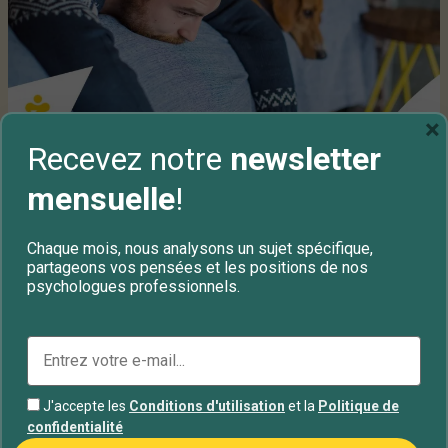
×
Recevez notre
newsletter
Qu’est-ce que la dépression
mensuelle
!
saisonnière ou le trouble
affectif saisonnier ?
Chaque mois, nous analysons un sujet spécifique,
partageons vos pensées et les positions de nos
La dépression saisonnière est considérée comme
psychologues professionnels.
une forme de dépression et semble toucher 2 à 3%
de la population totale......
Équipe ClicktoTherapy
J'accepte les
Conditions d'utilisation
et la
Politique de
confidentialité