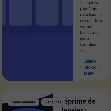
tels que la
pandémie
ou la hausse
du coût de la
vie, ont
bouleversé
notre
quotidien.
Le...
Équipe
ClicktoTh
erapy
Déprime de
,
Santé mentale
Vacances
Janvier :