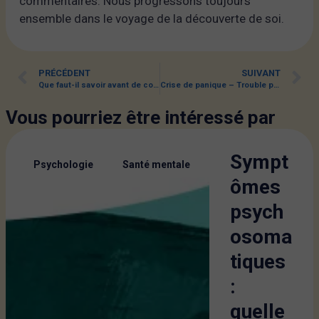
commentaires. Nous progressons toujours
ensemble dans le voyage de la découverte de soi.
PRÉCÉDENT
SUIVANT
Que faut-il savoir avant de commencer une psychothérapie ?
Crise de panique – Trouble panique
Vous pourriez être intéressé par
Sympt
,
Psychologie
Santé mentale
ômes
psych
osoma
tiques
:
quelle