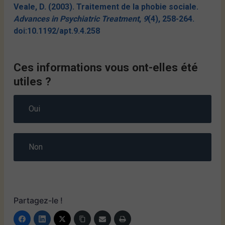
Veale, D. (2003). Traitement de la phobie sociale.
Advances in Psychiatric Treatment
,
9
(4), 258-264.
doi:10.1192/apt.9.4.258
Ces informations vous ont-elles été
utiles ?
Oui
Non
Partagez-le !