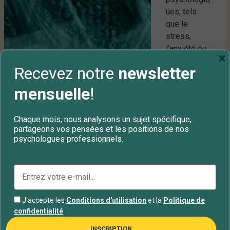
ues, tels
que le
stress,
l’anxiété ou...
×
Recevez notre
newsletter
Équipe
ClicktoTh
mensuelle
!
erapy
Chaque mois, nous analysons un sujet spécifique,
partageons vos pensées et les positions de nos
psychologues professionnels.
Le
,
Burnout
Syndrome
burn
out |
J'accepte les
Conditions d'utilisation
et la
Politique de
Syndro
confidentialité
me
INSCRIPTION