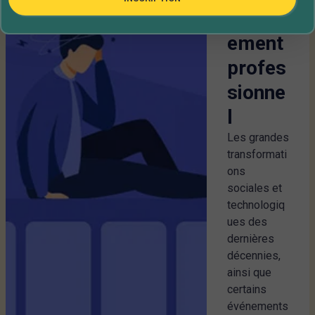
d’épuis
ement
profes
sionne
l
Les grandes
transformati
ons
sociales et
technologiq
ues des
dernières
décennies,
ainsi que
certains
événements