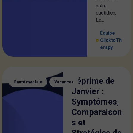
notre
quotidien.
Le...
Équipe
ClicktoTh
erapy
Déprime de
,
Santé mentale
Vacances
Janvier :
Symptômes,
Comparaison
s et
Stratégies de