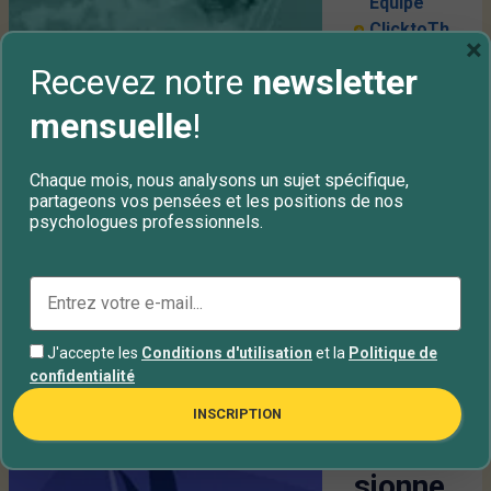
Équipe
ClicktoTh
×
erapy
Recevez notre
newsletter
mensuelle
!
Le
Chaque mois, nous analysons un sujet spécifique,
,
Burnout
Syndrome
partageons vos pensées et les positions de nos
burn
psychologues professionnels.
out |
Syndro
me
J'accepte les
Conditions d'utilisation
et la
Politique de
d’épuis
confidentialité
ement
INSCRIPTION
profes
sionne