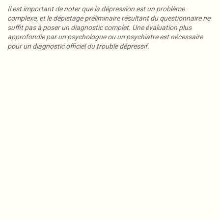
Il est important de noter que la dépression est un problème
complexe, et le dépistage préliminaire résultant du questionnaire ne
suffit pas à poser un diagnostic complet. Une évaluation plus
approfondie par un psychologue ou un psychiatre est nécessaire
pour un diagnostic officiel du trouble dépressif.
Plus de 320 psychologues experts strictement
sélectionnés. Commencez immédiatement la
psychothérapie en ligne depuis le confort de votre
espace !
Trouvez le psychologue approprié
RÉPONSE AU QUESTIONNAIRE